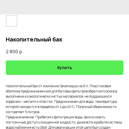
Накопительный бак
2 800
р.
Купить
Накопительный бак от компании Sevenaqua на 6 л. Пластиковая
оболочка предназначенная для бытовых фильтров обратного осмоса,
выполнена из экологически чистых материалов, не поддающихся
коррозии – металл и пластик. Предназначен для воды, температура
которой находится в пределах от 4 до 40º С. Полезный объем емкости
составляет 5 литров.
Предназначение. Прибегая к фильтрации воды, важно иметь
постоянный доступ к очищенной жидкости, даже если в работе системы
водоснабжения есть сбой. Для реализации этой цели был создан