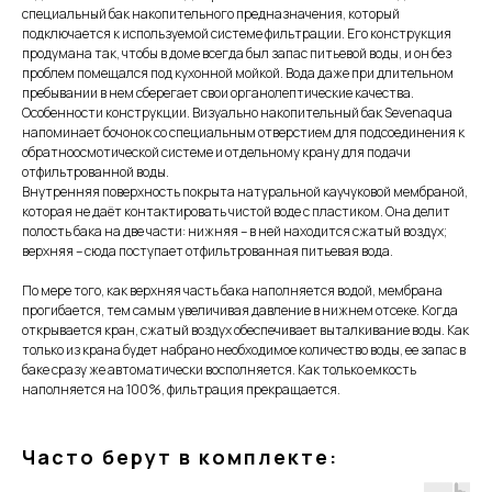
специальный бак накопительного предназначения, который
подключается к используемой системе фильтрации. Его конструкция
продумана так, чтобы в доме всегда был запас питьевой воды, и он без
проблем помещался под кухонной мойкой. Вода даже при длительном
пребывании в нем сберегает свои органолептические качества.
Особенности конструкции. Визуально накопительный бак Sevenaqua
напоминает бочонок со специальным отверстием для подсоединения к
обратноосмотической системе и отдельному крану для подачи
отфильтрованной воды.
Внутренняя поверхность покрыта натуральной каучуковой мембраной,
которая не даёт контактировать чистой воде с пластиком. Она делит
полость бака на две части: нижняя – в ней находится сжатый воздух;
верхняя – сюда поступает отфильтрованная питьевая вода.
По мере того, как верхняя часть бака наполняется водой, мембрана
прогибается, тем самым увеличивая давление в нижнем отсеке. Когда
открывается кран, сжатый воздух обеспечивает выталкивание воды. Как
только из крана будет набрано необходимое количество воды, ее запас в
баке сразу же автоматически восполняется. Как только емкость
наполняется на 100%, фильтрация прекращается.
Часто берут в комплекте: