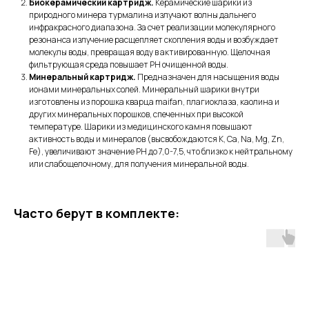
Биокерамический картридж.
Керамические шарики из
природного минера турмалина излучают волны дальнего
инфракрасного диапазона. За счет реализации молекулярного
резонанса излучение расщепляет скопления воды и возбуждает
молекулы воды, превращая воду в активированную. Щелочная
фильтрующая среда повышает PH очищенной воды.
Минеральный картридж.
Предназначен для насыщения воды
ионами минеральных солей. Минеральный шарики внутри
изготовлены из порошка кварца maifan, плагиоклаза, каолина и
других минеральных порошков, спеченных при высокой
температуре. Шарики из медицинского камня повышают
активность воды и минералов (высвобождаются K, Ca, Na, Mg, Zn,
Fe), увеличивают значение РН до 7,0-7,5, что близко к нейтральному
или слабощелочному, для получения минеральной воды.
Часто берут в комплекте: