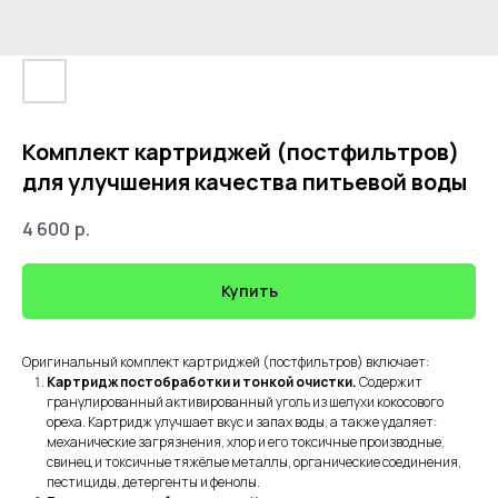
Комплект картриджей (постфильтров)
для улучшения качества питьевой воды
4 600
р.
Купить
Оригинальный комплект картриджей (постфильтров) включает:
Картридж постобработки и тонкой очистки.
Содержит
гранулированный активированный уголь из шелухи кокосового
ореха. Картридж улучшает вкус и запах воды, а также удаляет:
механические загрязнения, хлор и его токсичные производные,
свинец и токсичные тяжёлые металлы, органические соединения,
пестициды, детергенты и фенолы.